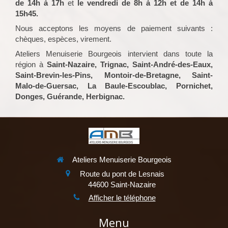
de 14h à 17h
et
le vendredi de 8h à 12h et de 14h à
15h45.
Nous acceptons les moyens de paiement suivants :
chèques, espèces, virement.
Ateliers Menuiserie Bourgeois intervient dans toute la
région à
Saint-Nazaire, Trignac, Saint-André-des-Eaux,
Saint-Brevin-les-Pins, Montoir-de-Bretagne, Saint-
Malo-de-Guersac, La Baule-Escoublac, Pornichet,
Donges, Guérande, Herbignac.
Ateliers Menuiserie Bourgeois
Route du pont de Lesnais
44600
Saint-Nazaire
Afficher le téléphone
Menu